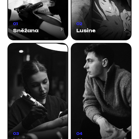
01
02
›
›
Sněžana
Lusine
03
04