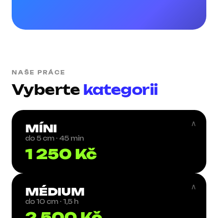
NAŠE PRÁCE
Vyberte
kategorii
∧
MÍNI
do 5 cm · 45 min
1 250 Kč
∧
MÉDIUM
do 10 cm · 1,5 h