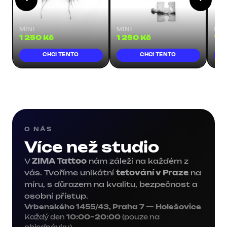
MÍNI
MÍNI
MÍN
1 250 Kč
1 250 Kč
1 2
CHCI TENTO
CHCI TENTO
O NÁS
Více než studio
V
ZIMA Tattoo
nám záleží na každém z
vás. Tvoříme unikátní
tetování v Praze
na
míru, s důrazem na kvalitu, bezpečnost a
osobní přístup.
Vrbenského 1455/43, Praha 7 — Holešovice
Každý den
10:00–20:00
(pouze na