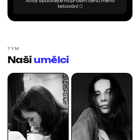
Ahoj! Spočítejte mi prosím cenu mého
tetování 🙂
TÝM
Naši
umělci