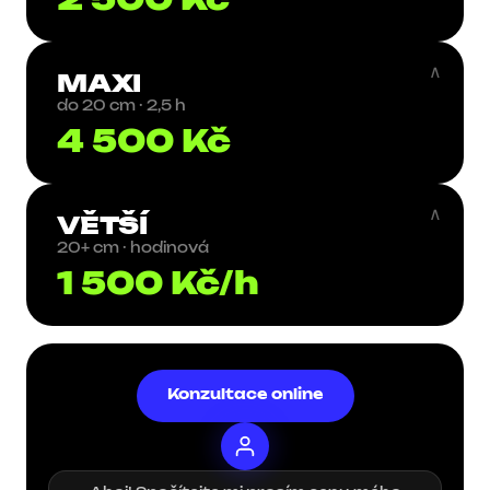
2 500 Kč
∧
MAXI
do 20 cm · 2,5 h
4 500 Kč
∧
VĚTŠÍ
20+ cm · hodinová
1 500 Kč/h
Konzultace online