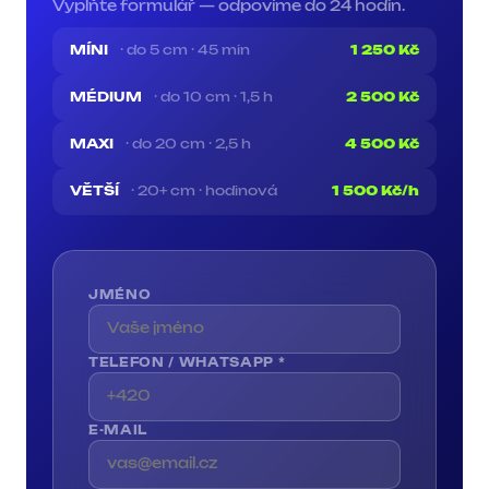
Vyplňte formulář — odpovíme do 24 hodin.
MÍNI
· do 5 cm · 45 min
1 250 Kč
MÉDIUM
· do 10 cm · 1,5 h
2 500 Kč
MAXI
· do 20 cm · 2,5 h
4 500 Kč
VĚTŠÍ
· 20+ cm · hodinová
1 500 Kč/h
JMÉNO
TELEFON / WHATSAPP *
E-MAIL