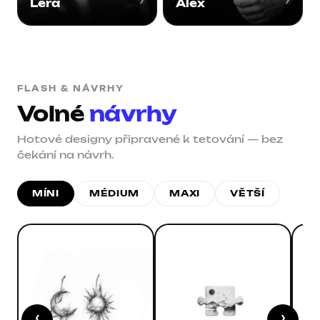
›
›
Lera
Alex
FLASH & NÁVRHY
Volné
návrhy
Hotové designy připravené k tetování — bez
čekání na návrh.
MÍNI
MÉDIUM
MAXI
VĚTŠÍ
‹
›