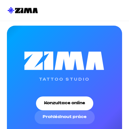
ZIMA Tattoo Studio Praha — 
TATTOO STUDIO
Konzultace online
Prohlédnout práce